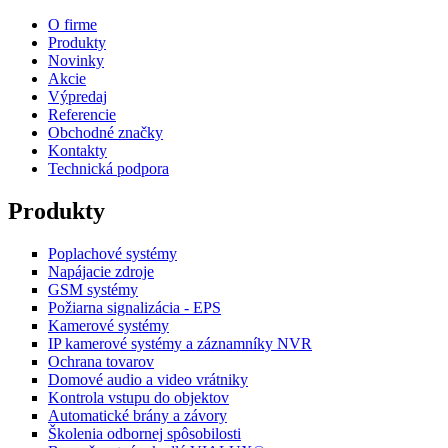
O firme
Produkty
Novinky
Akcie
Výpredaj
Referencie
Obchodné značky
Kontakty
Technická podpora
Produkty
Poplachové systémy
Napájacie zdroje
GSM systémy
Požiarna signalizácia - EPS
Kamerové systémy
IP kamerové systémy a záznamníky NVR
Ochrana tovarov
Domové audio a video vrátniky
Kontrola vstupu do objektov
Automatické brány a závory
Školenia odbornej spôsobilosti