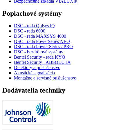
Bezpečnostné zrkadlá VIALUX®
Poplachové systémy
DSC - rada Qolsys IQ
DSC - rada 6000
DSC - rada MAXSYS 4000
DSC - rada PowerSeries NEO
DSC - rada Power Series / PRO
DSC - bezdrôtové systémy
Bentel Security - rada KYO
Bentel Security - ABSOLUTA
Detektory a príslušenstvo
Akustická signalizácia
Montážne a servisné príslušenstvo
Dodávatelia techniky