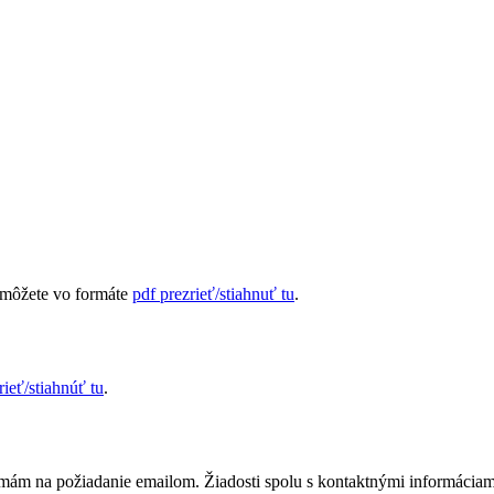
môžete vo formáte
pdf prezrieť/stiahnuť tu
.
rieť/stiahnúť tu
.
m na požiadanie emailom. Žiadosti spolu s kontaktnými informáciami