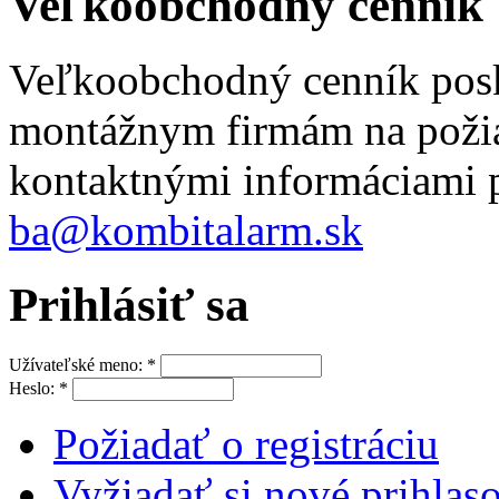
Veľkoobchodný cenník
Veľkoobchodný cenník pos
montážnym firmám na požia
kontaktnými informáciami p
ba@kombitalarm.sk
Prihlásiť sa
Užívateľské meno:
*
Heslo:
*
Požiadať o registráciu
Vyžiadať si nové prihlaso