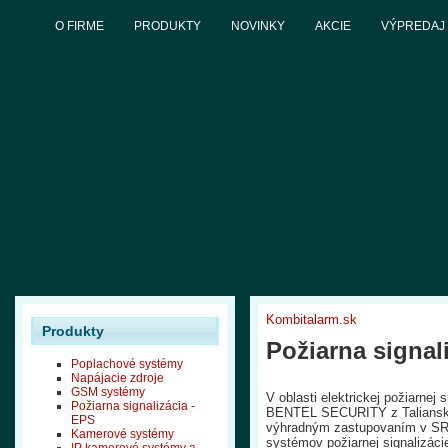
O FIRME
PRODUKTY
NOVINKY
AKCIE
VÝPREDAJ
Kombitalarm.sk
Produkty
Požiarna signal
Poplachové systémy
Napájacie zdroje
GSM systémy
V oblasti elektrickej požiarne
Požiarna signalizácia -
BENTEL SECURITY z Talianska
EPS
výhradným zastupovaním v SR
Kamerové systémy
systémov požiarnej signalizác