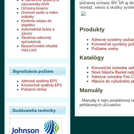
IP kamerové systémy a
požiarnej ochrany MV SR aj ško
záznamníky NVR
montáž, servis a skúšky systém
Ochrana tovarov
Domové audio a video
vrátniky
Kontrola vstupu do
objektov
Produkty
Automatické brány a
závory
Školenia odbornej
Adresné systémy požiar
spôsobilosti
Konvenčné systémy poži
Bezpečnostné zrkadlá
Požiarne sirény
VIALUX®
Katalógy
Konvenčné ústredne rad
Signalizácia požiaru
Nové hlásiče Bentel rad
Adresné ústredne Fire C
Adresné systémy EPS
Hlásiče do výbušného pr
Konvenčné systémy EPS
Manuály
Požiarne sirény
- Manuály k tejto produktovej r
prihlásených užívateľov
Dodávatelia techniky