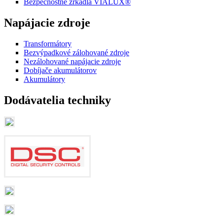
Bezpečnostné zrkadlá VIALUX®
Napájacie zdroje
Transformátory
Bezvýpadkové zálohované zdroje
Nezálohované napájacie zdroje
Dobíjače akumulátorov
Akumulátory
Dodávatelia techniky