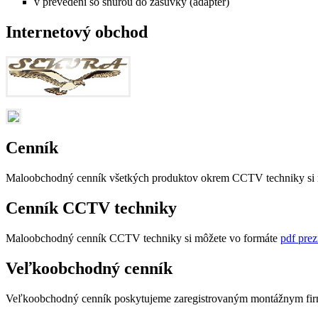
v prevedení so šnúrou do zásuvky (adaptér)
Internetový obchod
Cenník
Maloobchodný cenník všetkých produktov okrem CCTV techniky si 
Cenník CCTV techniky
Maloobchodný cenník CCTV techniky si môžete vo formáte
pdf prez
Veľkoobchodný cenník
Veľkoobchodný cenník poskytujeme zaregistrovaným montážnym firmá