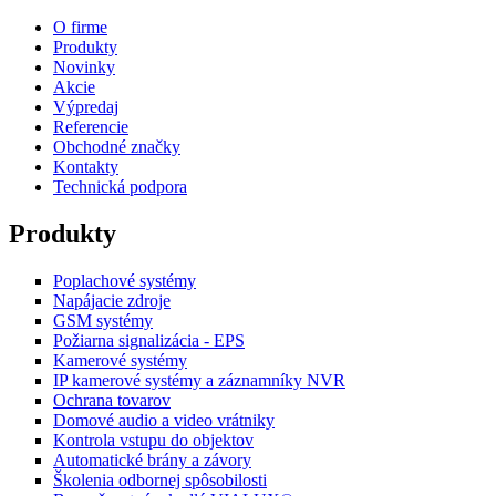
O firme
Produkty
Novinky
Akcie
Výpredaj
Referencie
Obchodné značky
Kontakty
Technická podpora
Produkty
Poplachové systémy
Napájacie zdroje
GSM systémy
Požiarna signalizácia - EPS
Kamerové systémy
IP kamerové systémy a záznamníky NVR
Ochrana tovarov
Domové audio a video vrátniky
Kontrola vstupu do objektov
Automatické brány a závory
Školenia odbornej spôsobilosti