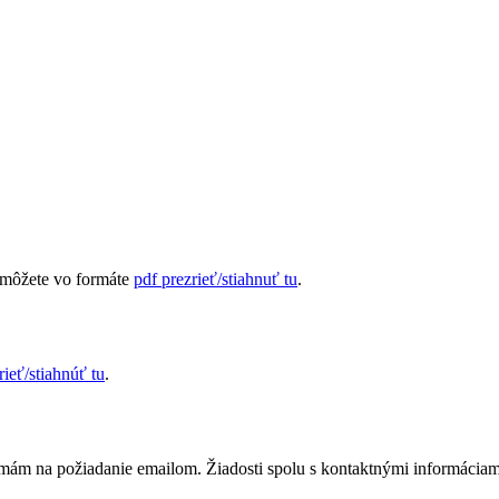
môžete vo formáte
pdf prezrieť/stiahnuť tu
.
rieť/stiahnúť tu
.
m na požiadanie emailom. Žiadosti spolu s kontaktnými informáciami