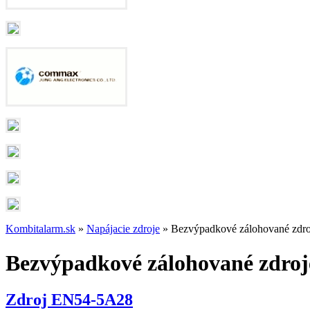
Kombitalarm.sk
»
Napájacie zdroje
» Bezvýpadkové zálohované zdro
Bezvýpadkové zálohované zdroj
Zdroj EN54-5A28