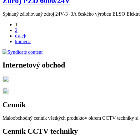
Zdroj PZD 6000/24V
Spínaný zálohovaný zdroj 24V/3+3A českého výrobcu ELSO Elektr
1
2
ďalej›
koniec»
Internetový obchod
Cenník
Maloobchodný cenník všetkých produktov okrem CCTV techniky si 
Cenník CCTV techniky