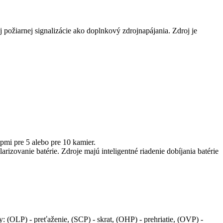
ožiarnej signalizácie ako doplnkový zdrojnapájania. Zdroj je
mi pre 5 alebo pre 10 kamier.
rizovanie batérie. Zdroje majú inteligentné riadenie dobíjania batérie
OLP) - preťaženie, (SCP) - skrat, (OHP) - prehriatie, (OVP) -