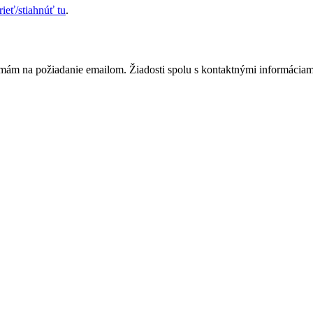
rieť/stiahnúť tu
.
m na požiadanie emailom. Žiadosti spolu s kontaktnými informáciami