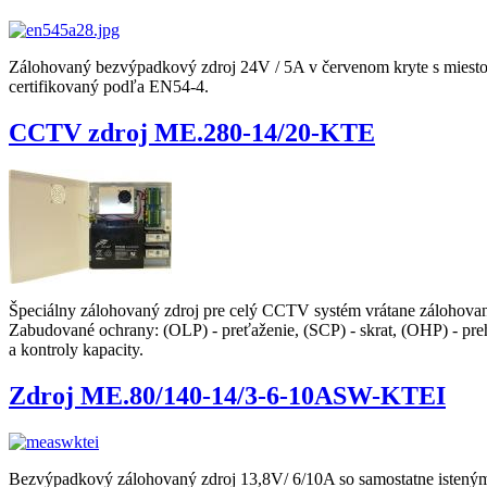
Zálohovaný bezvýpadkový zdroj 24V / 5A v červenom kryte s miestom 
certifikovaný podľa EN54-4.
CCTV zdroj ME.280-14/20-KTE
Špeciálny zálohovaný zdroj pre celý CCTV systém vrátane zálohovani
Zabudované ochrany: (OLP) - preťaženie, (SCP) - skrat, (OHP) - prehri
a kontroly kapacity.
Zdroj ME.80/140-14/3-6-10ASW-KTEI
Bezvýpadkový zálohovaný zdroj 13,8V/ 6/10A so samostatne istenými