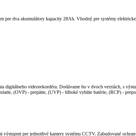
pre dva akumulátory kapacity 28Ah. Vhodný pre systémy elektrickej p
a digitálneho videorekordéra. Dodávame ho v dvoch verziách, s výstup
atie, (OVP) - prepätie, (UVP) - hlboké vybitie batérie, (RCP) - prepola
 výstupmi pre jednotlivé kamery systému CCTV. Zabudované ochrany: (