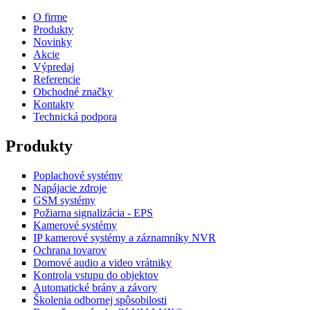
O firme
Produkty
Novinky
Akcie
Výpredaj
Referencie
Obchodné značky
Kontakty
Technická podpora
Produkty
Poplachové systémy
Napájacie zdroje
GSM systémy
Požiarna signalizácia - EPS
Kamerové systémy
IP kamerové systémy a záznamníky NVR
Ochrana tovarov
Domové audio a video vrátniky
Kontrola vstupu do objektov
Automatické brány a závory
Školenia odbornej spôsobilosti