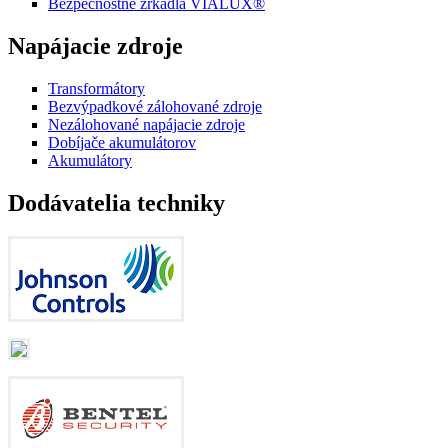
Bezpečnostné zrkadlá VIALUX®
Napájacie zdroje
Transformátory
Bezvýpadkové zálohované zdroje
Nezálohované napájacie zdroje
Dobíjače akumulátorov
Akumulátory
Dodávatelia techniky