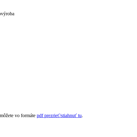
ovýroba
môžete vo formáte
pdf prezrieť/stiahnuť tu
.