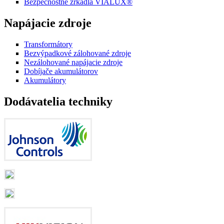
Bezpečnostné zrkadlá VIALUX®
Napájacie zdroje
Transformátory
Bezvýpadkové zálohované zdroje
Nezálohované napájacie zdroje
Dobíjače akumulátorov
Akumulátory
Dodávatelia techniky