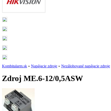
Kombitalarm.sk
»
Napájacie zdroje
»
Nezálohované napájacie zdroje
Zdroj ME.6-12/0,5ASW