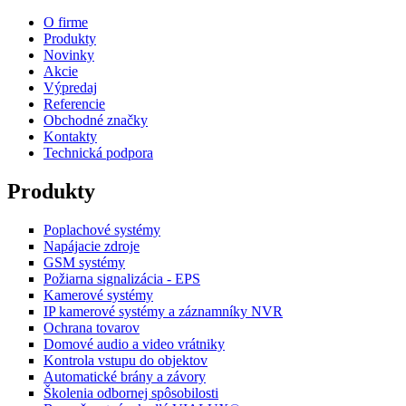
O firme
Produkty
Novinky
Akcie
Výpredaj
Referencie
Obchodné značky
Kontakty
Technická podpora
Produkty
Poplachové systémy
Napájacie zdroje
GSM systémy
Požiarna signalizácia - EPS
Kamerové systémy
IP kamerové systémy a záznamníky NVR
Ochrana tovarov
Domové audio a video vrátniky
Kontrola vstupu do objektov
Automatické brány a závory
Školenia odbornej spôsobilosti