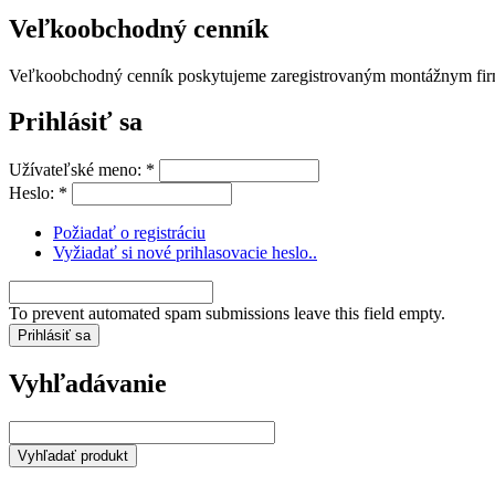
Veľkoobchodný cenník
Veľkoobchodný cenník poskytujeme zaregistrovaným montážnym firmá
Prihlásiť sa
Užívateľské meno:
*
Heslo:
*
Požiadať o registráciu
Vyžiadať si nové prihlasovacie heslo..
To prevent automated spam submissions leave this field empty.
Vyhľadávanie